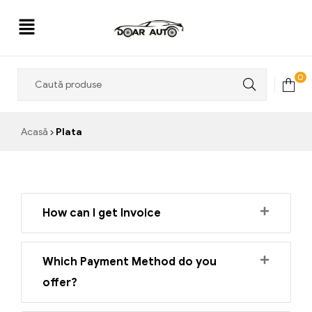
Doar
0
Auto
Acasă
Plata
How can I get Invoice
Which Payment Method do you
offer?