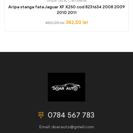
Aripa fata
,
Caroserie
Aripa stanga fata Jaguar XF X250 cod 8231634 2008 2009
2010 2011
382,50
lei
450,00
lei
0784 567 783
Email: doarauto@gmail.com