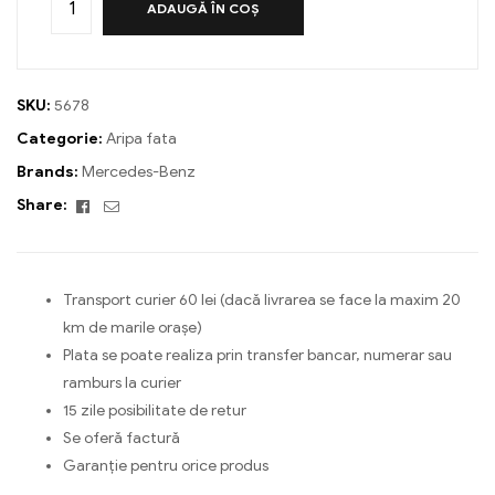
ADAUGĂ ÎN COȘ
SKU:
5678
Categorie:
Aripa fata
Brands:
Mercedes-Benz
Facebook
Email
Share:
Transport curier 60 lei (dacă livrarea se face la maxim 20
km de marile orașe)
Plata se poate realiza prin transfer bancar, numerar sau
ramburs la curier
15 zile posibilitate de retur
Se oferă factură
Garanție pentru orice produs