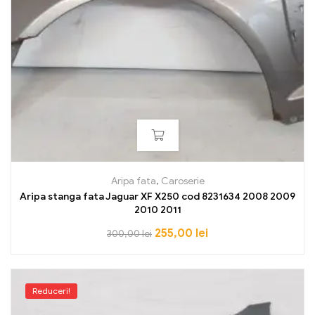
Aripa fata
,
Caroserie
Aripa stanga fata Jaguar XF X250 cod 8231634 2008 2009
2010 2011
255,00
lei
300,00
lei
Reduceri!