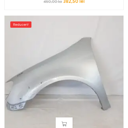
382,50
lei
450,00
lei
Reduceri!