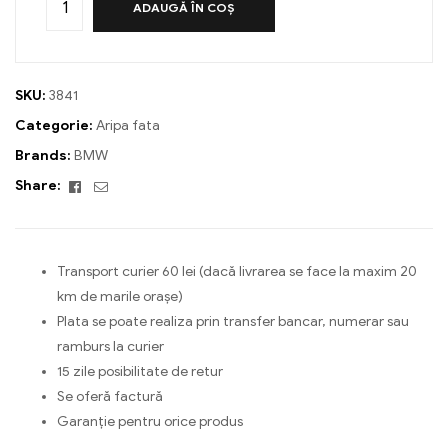
ADAUGĂ ÎN COȘ
SKU:
3841
Categorie:
Aripa fata
Brands:
BMW
Facebook
Email
Share:
Transport curier 60 lei (dacă livrarea se face la maxim 20
km de marile orașe)
Plata se poate realiza prin transfer bancar, numerar sau
ramburs la curier
15 zile posibilitate de retur
Se oferă factură
Garanție pentru orice produs