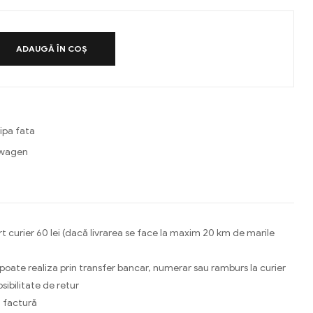
ADAUGĂ ÎN COȘ
ipa fata
swagen
ebook
Email
t curier 60 lei (dacă livrarea se face la maxim 20 km de marile
 poate realiza prin transfer bancar, numerar sau ramburs la curier
osibilitate de retur
 factură