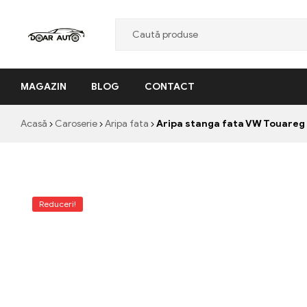
Doar
MAGAZIN
BLOG
CONTACT
Auto
"Nascut
Acasă
Caroserie
Aripa fata
Aripa stanga fata VW Touareg 
din
pasiune,
facut
cu
profesionalism"
Reduceri!