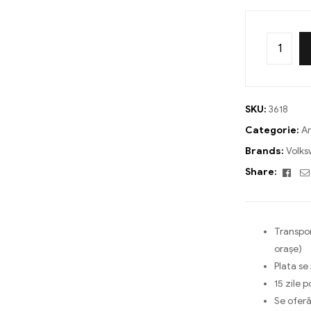
SKU:
3618
Categorie:
Ar
Brands:
Volk
Fac
Share:
Transpor
orașe)
Plata se
15 zile p
Se oferă