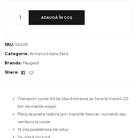
ADAUGĂ ÎN COȘ
SKU:
5560B
Categorie:
Armatura bara fata
Brands:
Peugeot
Facebook
Email
Share:
Transport curier 60 lei (dacă livrarea se face la maxim 20
km de marile orașe)
Plata se poate realiza prin transfer bancar, numerar sau
ramburs la curier
15 zile posibilitate de retur
Se oferă factură