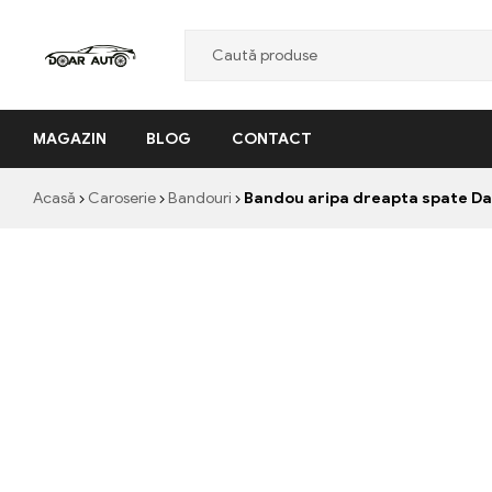
Doar
MAGAZIN
BLOG
CONTACT
Auto
"Nascut
Acasă
Caroserie
Bandouri
Bandou aripa dreapta spate Da
din
pasiune,
facut
cu
profesionalism"