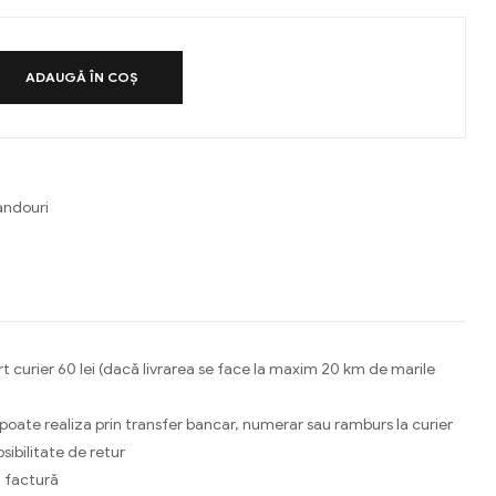
ADAUGĂ ÎN COȘ
andouri
a
ebook
Email
t curier 60 lei (dacă livrarea se face la maxim 20 km de marile
 poate realiza prin transfer bancar, numerar sau ramburs la curier
osibilitate de retur
 factură