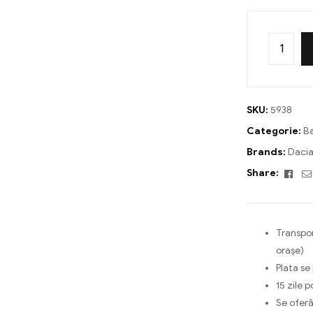
SKU:
5938
Categorie:
B
Brands:
Daci
Fac
Share:
Transpor
orașe)
Plata se
15 zile p
Se oferă