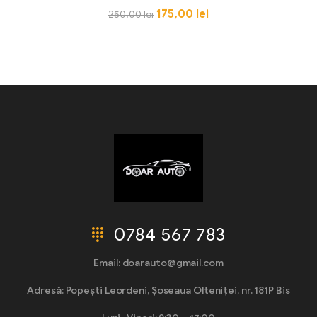
175,00
lei
250,00
lei
0784 567 783
Email: doarauto@gmail.com
Adresă: Popești Leordeni, Șoseaua Olteniței, nr. 181P Bis