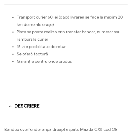
Transport curier 60 lei (dacă livrarea se face la maxim 20
km de marile orașe)
Plata se poate realiza prin transfer bancar, numerar sau
ramburs la curier
15 zile posibilitate de retur
Se oferă factură
Garanție pentru orice produs
DESCRIERE
Bandou overfender aripa dreapta spate Mazda CX5 cod OE