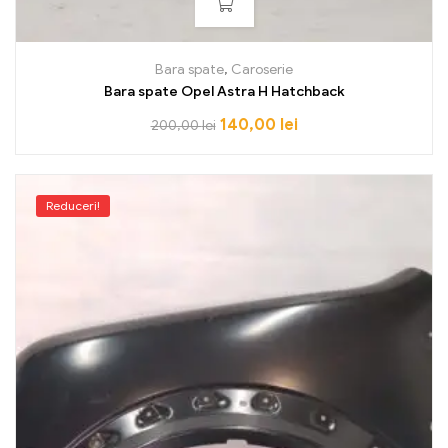
Bara spate
,
Caroserie
Bara spate Opel Astra H Hatchback
140,00
lei
200,00
lei
Reduceri!