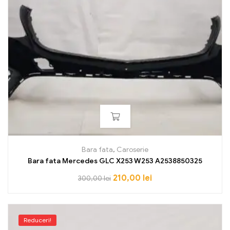
Bara fata
,
Caroserie
Bara fata Mercedes GLC X253 W253 A2538850325
210,00
lei
300,00
lei
Reduceri!