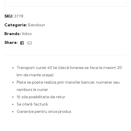
SKU:
3778
Categorie:
Bandouri
Brands:
Volvo
Facebook
Email
Share:
Transport curier 60 lei (dacă livrarea se face la maxim 20
km de marile orașe)
Plata se poate realiza prin transfer bancar, numerar sau
ramburs la curier
15 zile posibilitate de retur
Se oferă factură
Garanție pentru orice produs