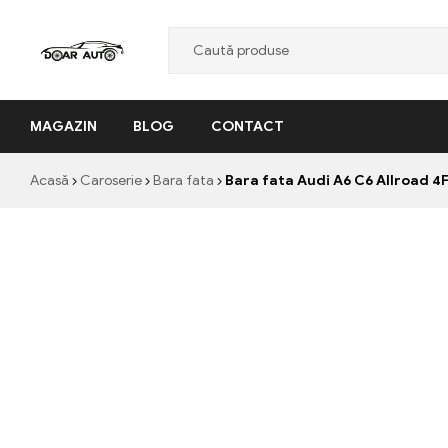
Doar
MAGAZIN
BLOG
CONTACT
Auto
"Nascut
Acasă
Caroserie
Bara fata
Bara fata Audi A6 C6 Allroad 
din
pasiune,
facut
cu
profesionalism"