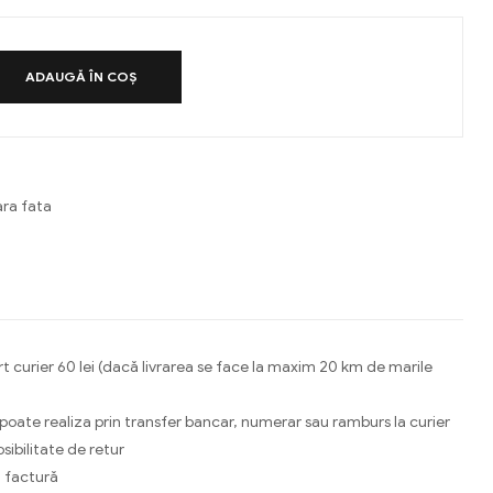
ADAUGĂ ÎN COȘ
ra fata
ebook
Email
t curier 60 lei (dacă livrarea se face la maxim 20 km de marile
 poate realiza prin transfer bancar, numerar sau ramburs la curier
osibilitate de retur
 factură