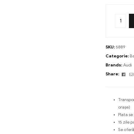
SKU:
5889
Categorie:
Ba
Brands:
Audi
Fac
Share:
Transpor
orașe)
Plata se
15 zile p
Se oferă