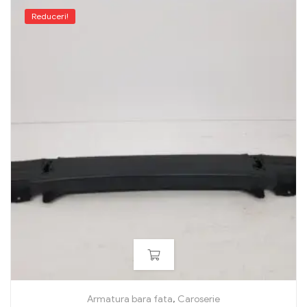
Reduceri!
Armatura bara fata
,
Caroserie