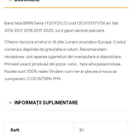
Bara fata BMW Seria 1 F20 F21 LCI cod OE 51117371736 an fab
2016 2017 2018 2019 2020, cu 6 gauri senzori parcare.
Oferim factura si retur in 15 zile. Livram oriunde in Europa. Costul
curierului depinde de greutate si volum. Recomandam
revopsirea- pot aparea zgarieturi din manipulare si depozitare.
Primesti exact produsul din poze –unic , fara alte piese incluse.
Pozele sunt 100% reale. Vindem cum ne-ar placea si noua sa
cumparam. COD INTERN 1995
INFORMAȚII SUPLIMENTARE
Raft
B1