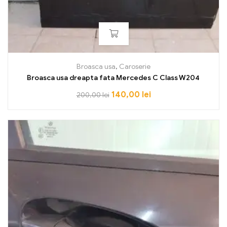
Broasca usa
,
Caroserie
Broasca usa dreapta fata Mercedes C Class W204
140,00
lei
200,00
lei