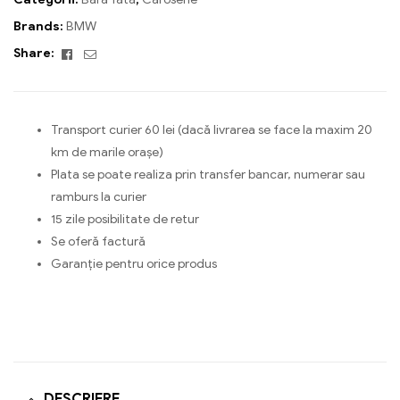
Brands:
BMW
Facebook
Email
Share:
Transport curier 60 lei (dacă livrarea se face la maxim 20
km de marile orașe)
Plata se poate realiza prin transfer bancar, numerar sau
ramburs la curier
15 zile posibilitate de retur
Se oferă factură
Garanție pentru orice produs
DESCRIERE