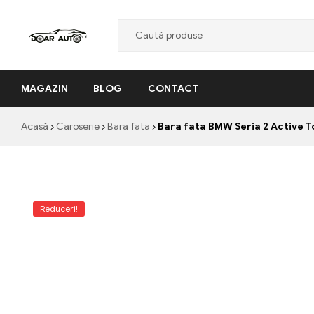
Doar
MAGAZIN
BLOG
CONTACT
Auto
"Nascut
Acasă
Caroserie
Bara fata
Bara fata BMW Seria 2 Active To
din
pasiune,
facut
cu
profesionalism"
Reduceri!