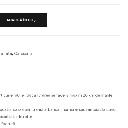
ADAUGĂ ÎN COȘ
ra fata
,
Caroserie
ebook
Email
t curier 60 lei (dacă livrarea se face la maxim 20 km de marile
 poate realiza prin transfer bancar, numerar sau ramburs la curier
osibilitate de retur
 factură