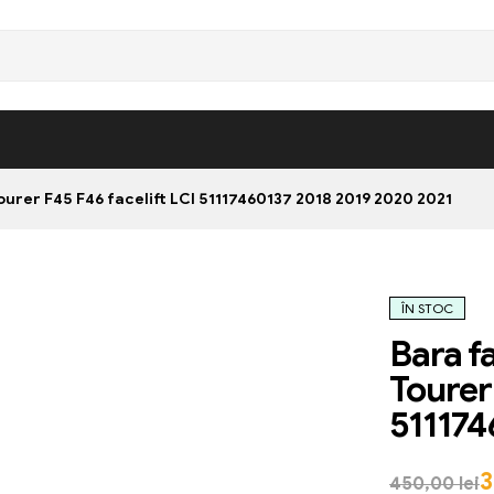
urer F45 F46 facelift LCI 51117460137 2018 2019 2020 2021
ÎN STOC
Bara f
Tourer
511174
3
450,00
lei