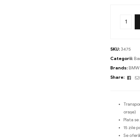
SKU:
3475
Categorii:
Ba
Brands:
BMW
Fac
Share:
Transpor
orașe)
Plata se
15 zile p
Se oferă