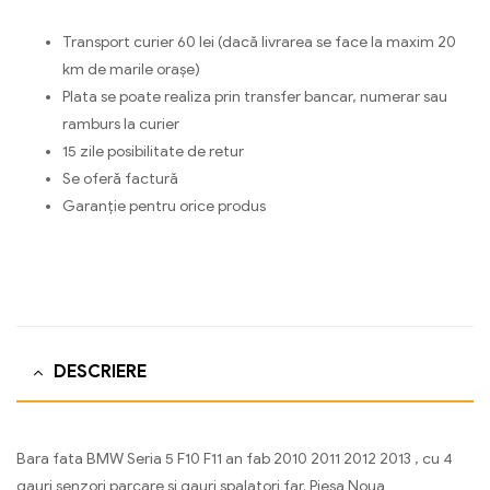
Transport curier 60 lei (dacă livrarea se face la maxim 20
km de marile orașe)
Plata se poate realiza prin transfer bancar, numerar sau
ramburs la curier
15 zile posibilitate de retur
Se oferă factură
Garanție pentru orice produs
DESCRIERE
Bara fata BMW Seria 5 F10 F11 an fab 2010 2011 2012 2013 , cu 4
gauri senzori parcare si gauri spalatori far. Piesa Noua