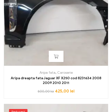
Aripa fata
,
Caroserie
Aripa dreapta fata Jaguar XF X250 cod 8231634 2008
2009 2010 2011
425,00
lei
500,00
lei
Reduceri!