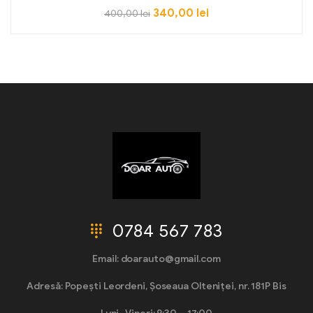
340,00
lei
400,00
lei
0784 567 783
Email: doarauto@gmail.com
Adresă: Popești Leordeni, Șoseaua Olteniței, nr. 181P Bis