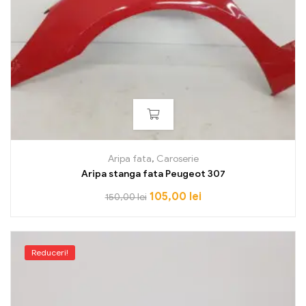
Aripa fata
,
Caroserie
Aripa stanga fata Peugeot 307
105,00
lei
150,00
lei
Reduceri!