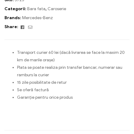
Categorii:
Bara fata
,
Caroserie
Brands:
Mercedes-Benz
Facebook
Email
Share:
Transport curier 60 lei (dacă livrarea se face la maxim 20
km de marile orașe)
Plata se poate realiza prin transfer bancar, numerar sau
ramburs la curier
15 zile posibilitate de retur
Se oferă factură
Garanție pentru orice produs