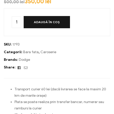
350,00
lei
500,00
lei
ADAUGĂ ÎN COȘ
SKU:
1793
Categorii:
Bara fata
,
Caroserie
Brands:
Dodge
Facebook
Email
Share:
Transport curier 60 lei (dacă livrarea se face la maxim 20
km de marile orașe)
Plata se poate realiza prin transfer bancar, numerar sau
ramburs la curier