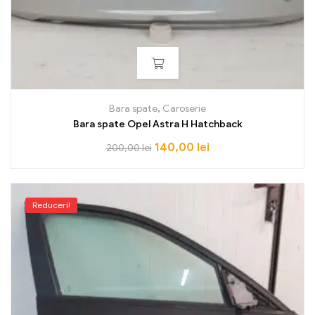
Bara spate
,
Caroserie
Bara spate Opel Astra H Hatchback
140,00
lei
200,00
lei
Reduceri!