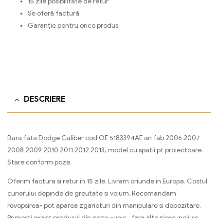
15 zile posibilitate de retur
Se oferă factură
Garanție pentru orice produs
DESCRIERE
Bara fata Dodge Caliber cod OE 5183394AE an fab 2006 2007
2008 2009 2010 2011 2012 2013, model cu spatii pt proiectoare.
Stare conform poze.
Oferim factura si retur in 15 zile. Livram oriunde in Europa. Costul
curierului depinde de greutate si volum. Recomandam
revopsirea- pot aparea zgarieturi din manipulare si depozitare.
Primesti exact produsul din poze –unic , fara alte piese incluse.