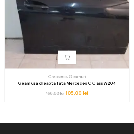
Caroserie
,
Geamuri
Geam usa dreapta fata Mercedes C Class W204
105,00
lei
150,00
lei