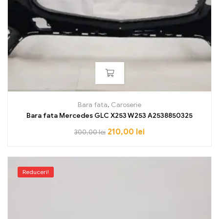
Bara fata
,
Caroserie
Bara fata Mercedes GLC X253 W253 A2538850325
210,00
lei
300,00
lei
Reduceri!