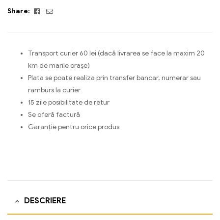
Facebook
Email
Share:
Transport curier 60 lei (dacă livrarea se face la maxim 20
km de marile orașe)
Plata se poate realiza prin transfer bancar, numerar sau
ramburs la curier
15 zile posibilitate de retur
Se oferă factură
Garanție pentru orice produs
DESCRIERE