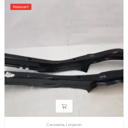
Reduceri!
Caroserie
,
Lonjeron