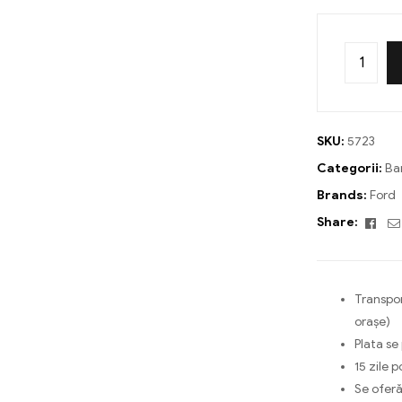
SKU:
5723
Categorii:
Ba
Brands:
Ford
Fac
Share:
Transpor
orașe)
Plata se
15 zile p
Se oferă