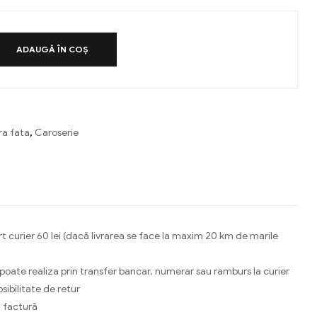
ADAUGĂ ÎN COȘ
ra fata
,
Caroserie
ebook
Email
t curier 60 lei (dacă livrarea se face la maxim 20 km de marile
 poate realiza prin transfer bancar, numerar sau ramburs la curier
osibilitate de retur
 factură