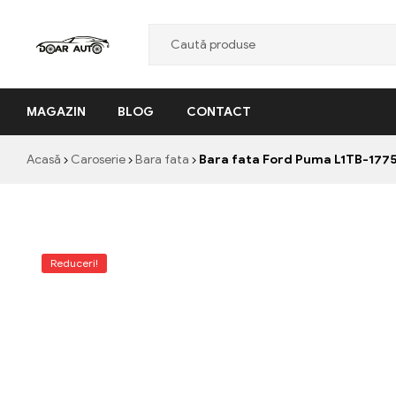
Doar
MAGAZIN
BLOG
CONTACT
Auto
"Nascut
Acasă
Caroserie
Bara fata
Bara fata Ford Puma L1TB-1775
din
pasiune,
facut
cu
profesionalism"
Reduceri!