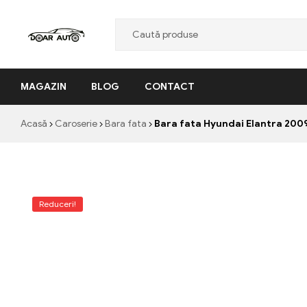
Doar
MAGAZIN
BLOG
CONTACT
Auto
"Nascut
Acasă
Caroserie
Bara fata
Bara fata Hyundai Elantra 200
din
pasiune,
facut
cu
profesionalism"
Reduceri!