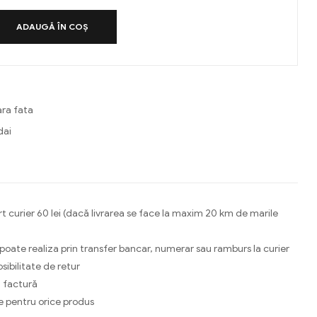
ADAUGĂ ÎN COȘ
ra fata
dai
ebook
Email
t curier 60 lei (dacă livrarea se face la maxim 20 km de marile
 poate realiza prin transfer bancar, numerar sau ramburs la curier
osibilitate de retur
 factură
e pentru orice produs