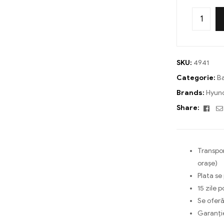
SKU:
4941
Categorie:
Ba
Brands:
Hyun
Fac
Share:
Transpor
orașe)
Plata se
15 zile p
Se oferă
Garanți