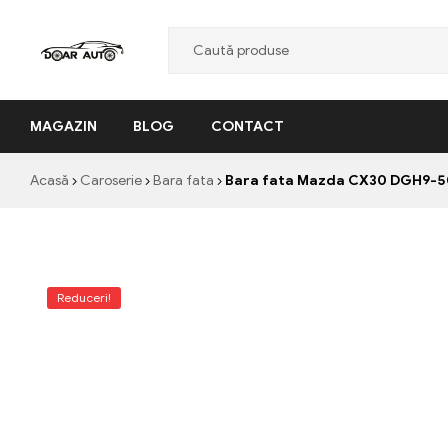
Doar
MAGAZIN
BLOG
CONTACT
Auto
"Nascut
Acasă
Caroserie
Bara fata
Bara fata Mazda CX30 DGH9-50
din
pasiune,
facut
cu
profesionalism"
Reduceri!