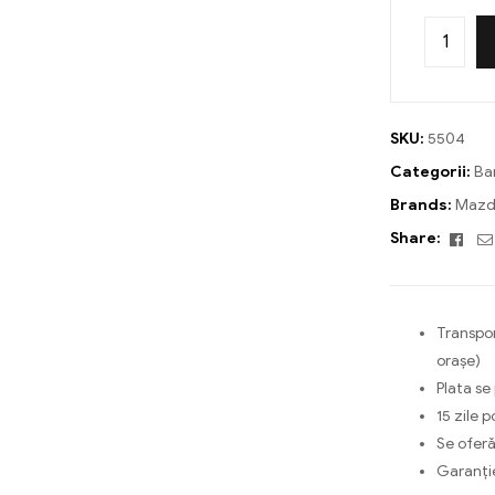
SKU:
5504
Categorii:
Ba
Brands:
Mazd
Fac
Share:
Transpor
orașe)
Plata se
15 zile p
Se oferă
Garanți