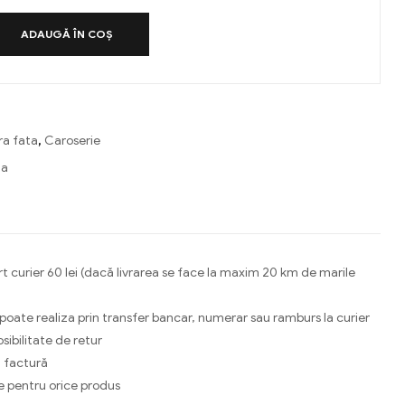
ADAUGĂ ÎN COȘ
ra fata
,
Caroserie
a
ebook
Email
t curier 60 lei (dacă livrarea se face la maxim 20 km de marile
 poate realiza prin transfer bancar, numerar sau ramburs la curier
osibilitate de retur
 factură
e pentru orice produs