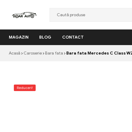
Doar
MAGAZIN
BLOG
CONTACT
Auto
"Nascut
Acasă
Caroserie
Bara fata
Bara fata Mercedes C Class W
din
pasiune,
facut
cu
profesionalism"
Reduceri!