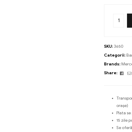
SKU:
3650
Categorii:
Ba
Brands:
Merc
Fac
Share:
Transpor
orașe)
Plata se
15 zile p
Se oferă