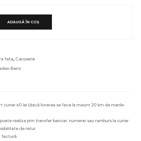
ADAUGĂ ÎN COȘ
ra fata
,
Caroserie
edes-Benz
ebook
Email
t curier 60 lei (dacă livrarea se face la maxim 20 km de marile
 poate realiza prin transfer bancar, numerar sau ramburs la curier
osibilitate de retur
 factură