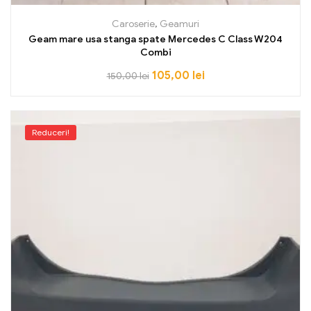
Caroserie
,
Geamuri
Geam mare usa stanga spate Mercedes C Class W204
Combi
105,00
lei
150,00
lei
Reduceri!