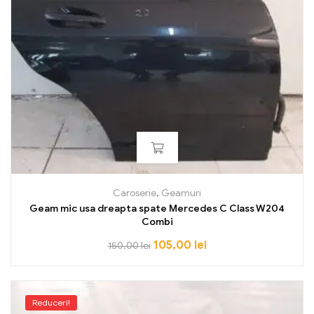
Caroserie
,
Geamuri
Geam mic usa dreapta spate Mercedes C Class W204
Combi
105,00
lei
150,00
lei
Reduceri!