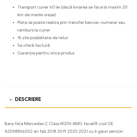
Transport curier 60 lei (dacă livrarea se face la maxim 20
km de marile orașe)
Plata se poate realiza prin transfer bancar, numerar sau
ramburs la curier
15 zile posibilitate de retur
Se oferă factură
Garanție pentru orice produs
DESCRIERE
Bara fata Mercedes C Class W205 AMG facelift cod OE
A2058856002 an fab 2018 2019 2020 2021 cu 6 gauri senzori