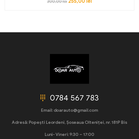
255,00
lei
300,00
lei
0784 567 783
Email: doarauto@gmail.com
Adresă: Popești Leordeni, Șoseaua Olteniței, nr. 181P Bis
Luni- Vineri: 9:30 – 17:00