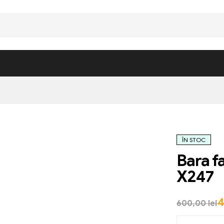
ÎN STOC
Bara f
X247
600,00
lei