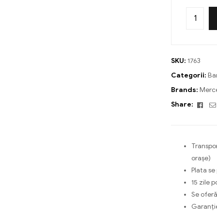
SKU:
1763
Categorii:
Ba
Brands:
Merc
Fac
Share:
Transpor
orașe)
Plata se
15 zile p
Se oferă
Garanți