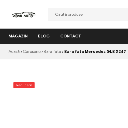
Doar
MAGAZIN
BLOG
CONTACT
Auto
"Nascut
Acasă
Caroserie
Bara fata
Bara fata Mercedes GLB X247
din
pasiune,
facut
cu
profesionalism"
Reduceri!