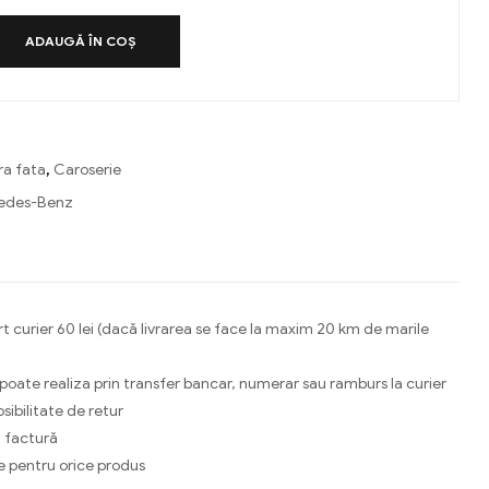
ADAUGĂ ÎN COȘ
ra fata
,
Caroserie
edes-Benz
ebook
Email
t curier 60 lei (dacă livrarea se face la maxim 20 km de marile
 poate realiza prin transfer bancar, numerar sau ramburs la curier
osibilitate de retur
 factură
e pentru orice produs