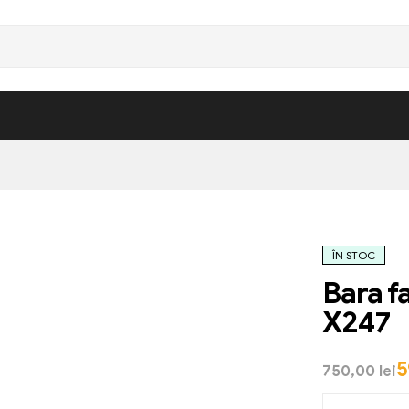
ÎN STOC
Bara f
X247
5
750,00
lei