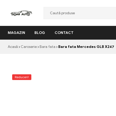
Doar
MAGAZIN
BLOG
CONTACT
Auto
"Nascut
Acasă
Caroserie
Bara fata
Bara fata Mercedes GLB X247
din
pasiune,
facut
cu
profesionalism"
Reduceri!