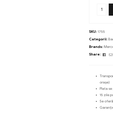
SKU:
1755
Categorii:
Ba
Brands:
Merc
Fac
Share:
Transpor
orașe)
Plata se
15 zile p
Se oferă
Garanți