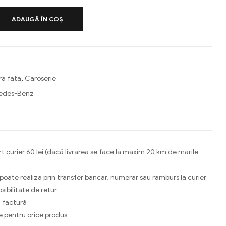
ADAUGĂ ÎN COȘ
ra fata
,
Caroserie
edes-Benz
ebook
Email
t curier 60 lei (dacă livrarea se face la maxim 20 km de marile
 poate realiza prin transfer bancar, numerar sau ramburs la curier
osibilitate de retur
 factură
e pentru orice produs