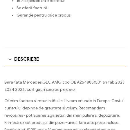
15 zile posibilitate de retur
Se oferă factură
Garanție pentru orice produs
DESCRIERE
Bara fata Mercedes GLC AMG cod OE A2548851501 an fab 2023
2024 2025, cu 6 gauri senzori parcare.
Oferim factura si retur in 15 zile. Livram oriunde in Europa. Costul
curierului depinde de greutate si volum. Recomandam
revopsirea- pot aparea zgarieturi din manipulare si depozitare.
Primesti exact produsul din poze –unic , fara alte piese incluse.
Pozele sunt 100% reale. Vindem cum ne-ar placea si noua sa