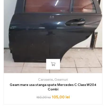
Caroserie
,
Geamuri
Geam mare usa stanga spate Mercedes C Class W204
Combi
105,00
lei
150,00
lei