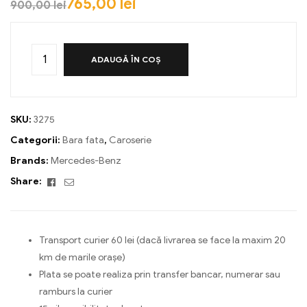
765,00
lei
900,00
lei
ADAUGĂ ÎN COȘ
SKU:
3275
Categorii:
Bara fata
,
Caroserie
Brands:
Mercedes-Benz
Facebook
Email
Share:
Transport curier 60 lei (dacă livrarea se face la maxim 20
km de marile orașe)
Plata se poate realiza prin transfer bancar, numerar sau
ramburs la curier