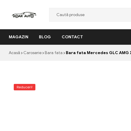
Doar
MAGAZIN
BLOG
CONTACT
Auto
"Nascut
Acasă
Caroserie
Bara fata
Bara fata Mercedes GLC AMG X
din
pasiune,
facut
cu
profesionalism"
Reduceri!