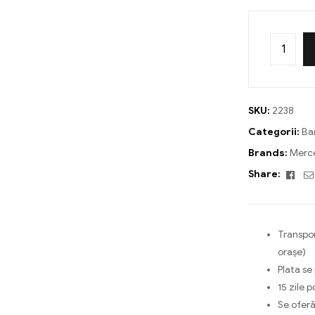
SKU:
2238
Categorii:
Ba
Brands:
Merc
Fac
Share:
Transpor
orașe)
Plata se
15 zile p
Se oferă