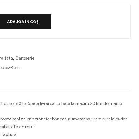
ADAUGĂ ÎN COȘ
ra fata
,
Caroserie
edes-Benz
ebook
Email
t curier 60 lei (dacă livrarea se face la maxim 20 km de marile
 poate realiza prin transfer bancar, numerar sau ramburs la curier
osibilitate de retur
 factură