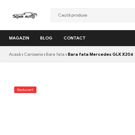
Doar
MAGAZIN
BLOG
CONTACT
Auto
"Nascut
Acasă
Caroserie
Bara fata
Bara fata Mercedes GLK X204
din
pasiune,
facut
cu
profesionalism"
Reduceri!