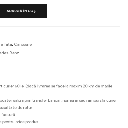
ADAUGĂ ÎN COȘ
ra fata
,
Caroserie
edes-Benz
ebook
Email
t curier 60 lei (dacă livrarea se face la maxim 20 km de marile
 poate realiza prin transfer bancar, numerar sau ramburs la curier
osibilitate de retur
 factură
e pentru orice produs