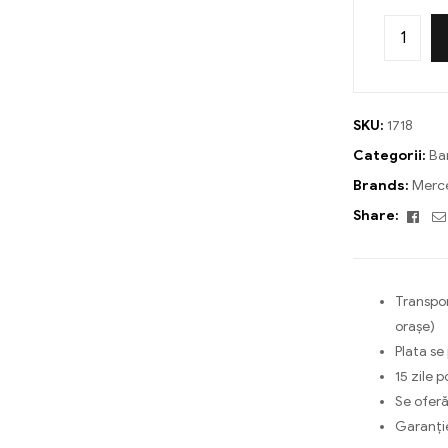
SKU:
1718
Categorii:
Ba
Brands:
Merc
Fac
Share:
Transpor
orașe)
Plata se
15 zile p
Se oferă
Garanți