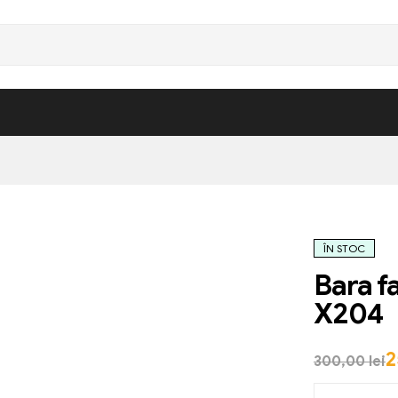
ÎN STOC
Bara f
X204
2
300,00
lei