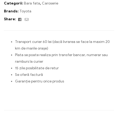
Categorii:
Bara fata
,
Caroserie
Brands:
Toyota
Facebook
Email
Share:
Transport curier 60 lei (dacă livrarea se face la maxim 20
km de marile orașe)
Plata se poate realiza prin transfer bancar, numerar sau
ramburs la curier
15 zile posibilitate de retur
Se oferă factură
Garanție pentru orice produs