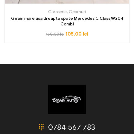
Caroserie
,
Geamuri
Geam mare usa dreapta spate Mercedes C Class W204
Combi
105,00
lei
150,00
lei
0784 567 783