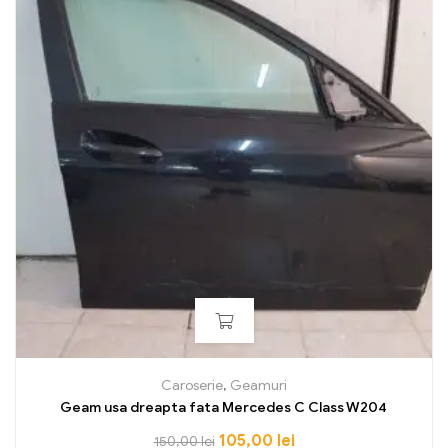
Caroserie
,
Geamuri
Geam usa dreapta fata Mercedes C Class W204
105,00
lei
150,00
lei