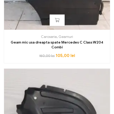
Caroserie
,
Geamuri
Geam mic usa dreapta spate Mercedes C Class W204
Combi
105,00
lei
150,00
lei