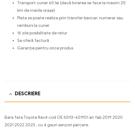
Transport curier 60 lei (dacă livrarea se face la maxim 20
km de marile orașe)
Plata se poate realiza prin transfer bancar, numerar sau
ramburs la curier
15 zile posibilitate de retur
Se oferă factură
Garanție pentru orice produs
DESCRIERE
Bara fata Toyota Rav4 cod OE 53113-421901 an fab 2019 2020
2021 2022 2023 , cu 4 gauri senzori parcare.