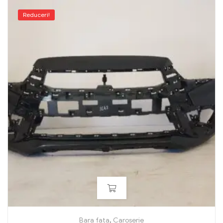
Reduceri!
Bara fata
,
Caroserie