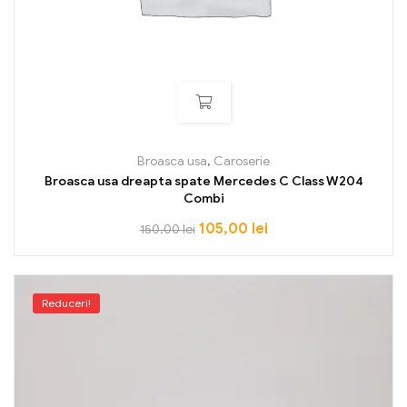
Broasca usa
,
Caroserie
Broasca usa dreapta spate Mercedes C Class W204
Combi
105,00
lei
150,00
lei
Reduceri!