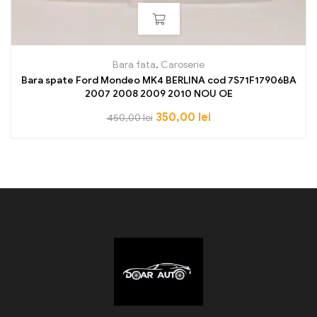
Bara fata
,
Caroserie
Bara spate Ford Mondeo MK4 BERLINA cod 7S71F17906BA
2007 2008 2009 2010 NOU OE
350,00
lei
450,00
lei