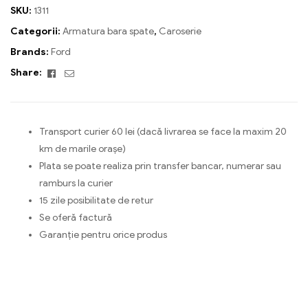
SKU:
1311
Categorii:
Armatura bara spate
,
Caroserie
Brands:
Ford
Facebook
Email
Share:
Transport curier 60 lei (dacă livrarea se face la maxim 20
km de marile orașe)
Plata se poate realiza prin transfer bancar, numerar sau
ramburs la curier
15 zile posibilitate de retur
Se oferă factură
Garanție pentru orice produs