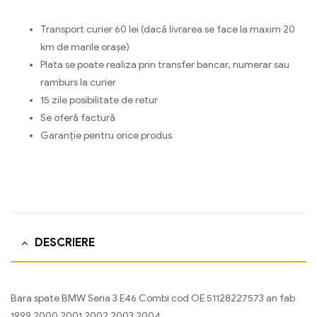
Transport curier 60 lei (dacă livrarea se face la maxim 20
km de marile orașe)
Plata se poate realiza prin transfer bancar, numerar sau
ramburs la curier
15 zile posibilitate de retur
Se oferă factură
Garanție pentru orice produs
DESCRIERE
Bara spate BMW Seria 3 E46 Combi cod OE 51128227573 an fab
1999 2000 2001 2002 2003 2004.