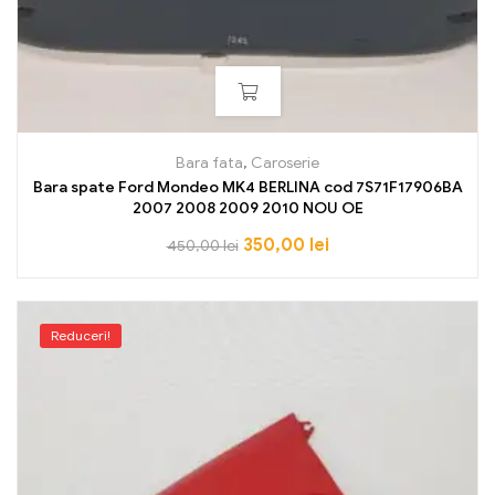
Bara fata
,
Caroserie
Bara spate Ford Mondeo MK4 BERLINA cod 7S71F17906BA
2007 2008 2009 2010 NOU OE
350,00
lei
450,00
lei
Reduceri!