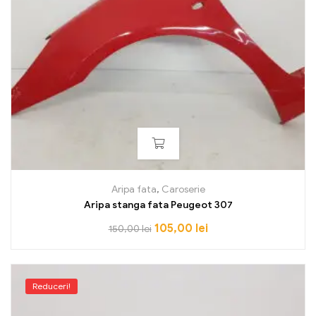
Aripa fata
,
Caroserie
Aripa stanga fata Peugeot 307
105,00
lei
150,00
lei
Reduceri!