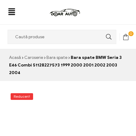
Doar
0
Auto
Acasă
Caroserie
Bara spate
Bara spate BMW Seria 3
E46 Combi 51128227573 1999 2000 2001 2002 2003
2004
Reduceri!