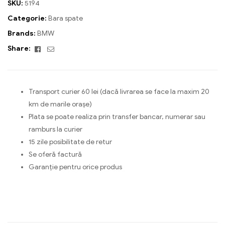
SKU:
5194
Categorie:
Bara spate
Brands:
BMW
Facebook
Email
Share:
Transport curier 60 lei (dacă livrarea se face la maxim 20
km de marile orașe)
Plata se poate realiza prin transfer bancar, numerar sau
ramburs la curier
15 zile posibilitate de retur
Se oferă factură
Garanție pentru orice produs