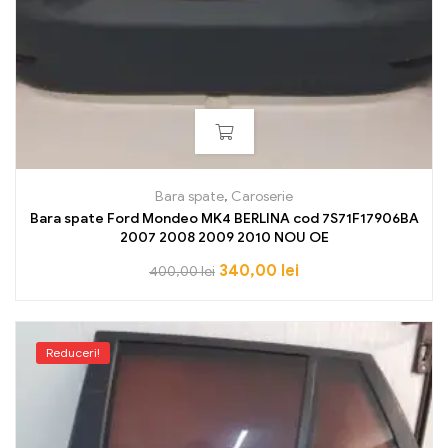
Bara spate
,
Caroserie
Bara spate Ford Mondeo MK4 BERLINA cod 7S71F17906BA
2007 2008 2009 2010 NOU OE
340,00
lei
400,00
lei
Reduceri!