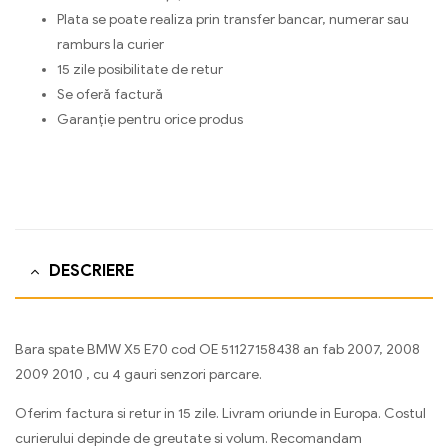
Plata se poate realiza prin transfer bancar, numerar sau
ramburs la curier
15 zile posibilitate de retur
Se oferă factură
Garanție pentru orice produs
DESCRIERE
Bara spate BMW X5 E70 cod OE 51127158438 an fab 2007, 2008
2009 2010 , cu 4 gauri senzori parcare.
Oferim factura si retur in 15 zile. Livram oriunde in Europa. Costul
curierului depinde de greutate si volum. Recomandam