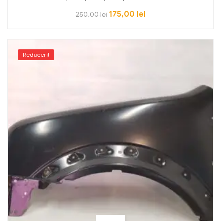
175,00
lei
250,00
lei
Reduceri!