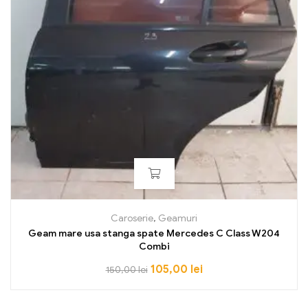
Caroserie
,
Geamuri
Geam mare usa stanga spate Mercedes C Class W204
Combi
105,00
lei
150,00
lei