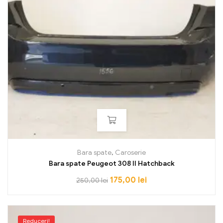
Bara spate
,
Caroserie
Bara spate Peugeot 308 II Hatchback
175,00
lei
250,00
lei
Reduceri!