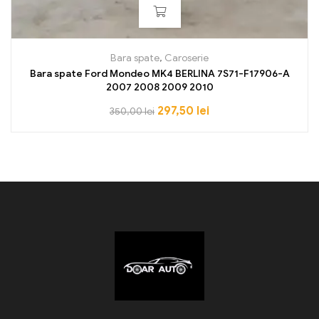
Bara spate
,
Caroserie
Bara spate Ford Mondeo MK4 BERLINA 7S71-F17906-A
2007 2008 2009 2010
297,50
lei
350,00
lei