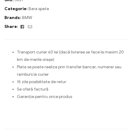
Categorie:
Bara spate
Brands:
BMW
Facebook
Email
Share:
Transport curier 60 lei (dacă livrarea se face la maxim 20
km de marile orașe)
Plata se poate realiza prin transfer bancar, numerar sau
ramburs la curier
15 zile posibilitate de retur
Se oferă factură
Garanție pentru orice produs