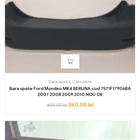
Bara spate
,
Caroserie
Bara spate Ford Mondeo MK4 BERLINA cod 7S71F17906BA
2007 2008 2009 2010 NOU OE
340,00
lei
400,00
lei