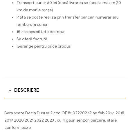
Transport curier 60 lei (dacă livrarea se face la maxim 20
km de marile orașe)
Plata se poate realiza prin transfer bancar, numerar sau
ramburs la curier
15 zile posibilitate de retur
Se oferă factură
Garanție pentru orice produs
DESCRIERE
Bara spate Dacia Duster 2 cod OE 850222027R an fab 2017, 2018
2019 2020 2021 2022 2023 , cu 4 gauri senzori parcare, stare
conform poze.