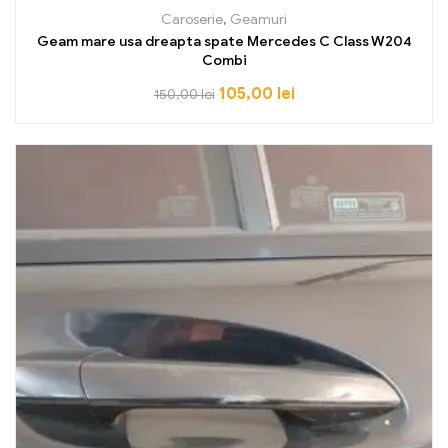
Caroserie
,
Geamuri
Geam mare usa dreapta spate Mercedes C Class W204
Combi
105,00
lei
150,00
lei