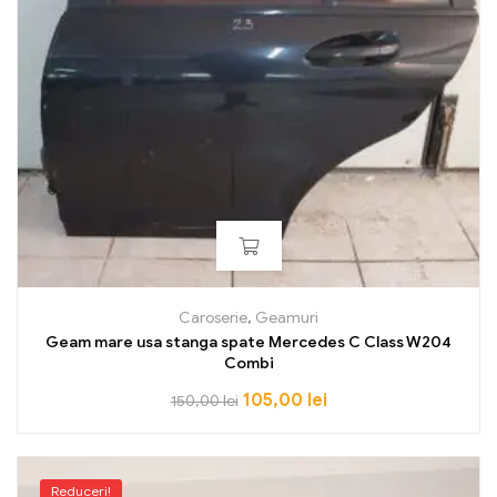
Caroserie
,
Geamuri
Geam mare usa stanga spate Mercedes C Class W204
Combi
105,00
lei
150,00
lei
Reduceri!