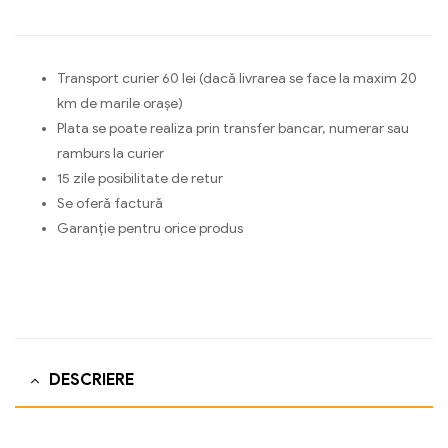
Transport curier 60 lei (dacă livrarea se face la maxim 20
km de marile orașe)
Plata se poate realiza prin transfer bancar, numerar sau
ramburs la curier
15 zile posibilitate de retur
Se oferă factură
Garanție pentru orice produs
DESCRIERE