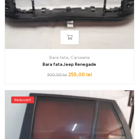
Bara fata
,
Caroserie
Bara fata Jeep Renegade
255,00
lei
300,00
lei
Reduceri!