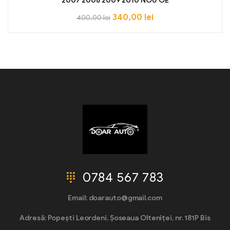
2007 2008 2009 2010 NOU OE
340,00
lei
400,00
lei
0784 567 783
Email: doarauto@gmail.com
Adresă: Popești Leordeni, Șoseaua Olteniței, nr. 181P Bis