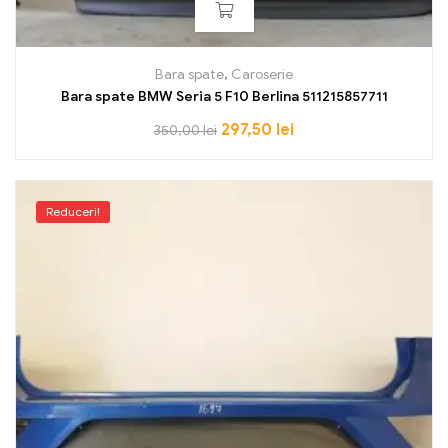
Bara spate
,
Caroserie
Bara spate BMW Seria 5 F10 Berlina 511215857711
297,50
lei
350,00
lei
Reduceri!