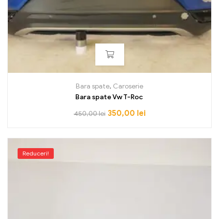
Bara spate
,
Caroserie
Bara spate Vw T-Roc
350,00
lei
450,00
lei
Reduceri!