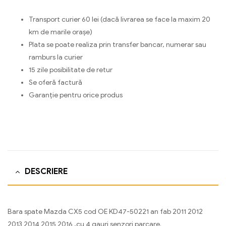
Transport curier 60 lei (dacă livrarea se face la maxim 20
km de marile orașe)
Plata se poate realiza prin transfer bancar, numerar sau
ramburs la curier
15 zile posibilitate de retur
Se oferă factură
Garanție pentru orice produs
DESCRIERE
Bara spate Mazda CX5 cod OE KD47-50221 an fab 2011 2012
2013 2014 2015 2016 ,cu 4 gauri senzori parcare.