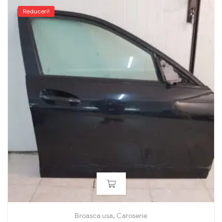
Reduceri!
Broasca usa
,
Caroserie