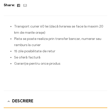
Facebook
Email
Share:
Transport curier 60 lei (dacă livrarea se face la maxim 20
km de marile orașe)
Plata se poate realiza prin transfer bancar, numerar sau
ramburs la curier
15 zile posibilitate de retur
Se oferă factură
Garanție pentru orice produs
DESCRIERE