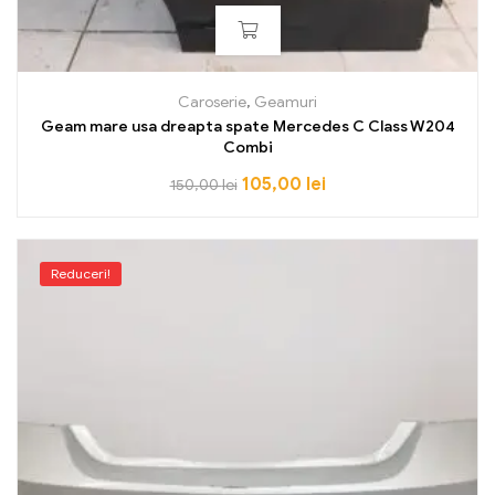
Caroserie
,
Geamuri
Geam mare usa dreapta spate Mercedes C Class W204
Combi
105,00
lei
150,00
lei
Reduceri!