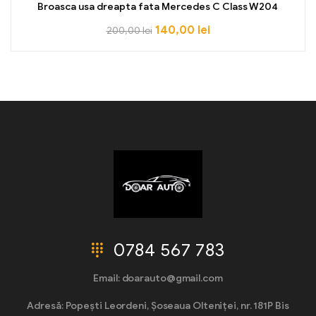
Broasca usa dreapta fata Mercedes C Class W204
140,00
lei
200,00
lei
0784 567 783
Email: doarauto@gmail.com
Adresă: Popești Leordeni, Șoseaua Olteniței, nr. 181P Bis