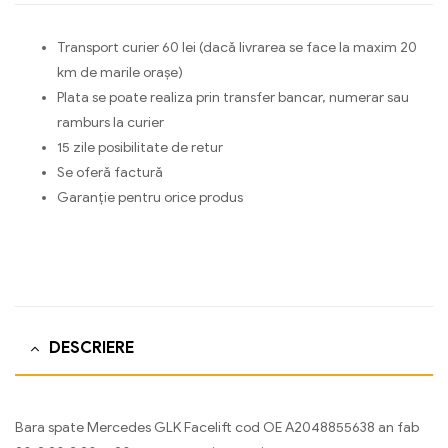
Transport curier 60 lei (dacă livrarea se face la maxim 20
km de marile orașe)
Plata se poate realiza prin transfer bancar, numerar sau
ramburs la curier
15 zile posibilitate de retur
Se oferă factură
Garanție pentru orice produs
DESCRIERE
Bara spate Mercedes GLK Facelift cod OE A2048855638 an fab