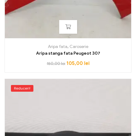
Aripa fata
,
Caroserie
Aripa stanga fata Peugeot 307
105,00
lei
150,00
lei
Reduceri!