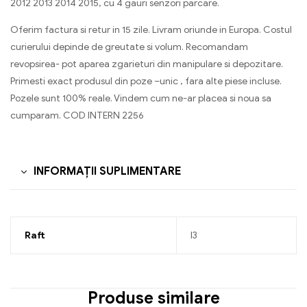
2012 2013 2014 2015, cu 4 gauri senzori parcare.
Oferim factura si retur in 15 zile. Livram oriunde in Europa. Costul
curierului depinde de greutate si volum. Recomandam
revopsirea- pot aparea zgarieturi din manipulare si depozitare.
Primesti exact produsul din poze –unic , fara alte piese incluse.
Pozele sunt 100% reale. Vindem cum ne-ar placea si noua sa
cumparam. COD INTERN 2256
INFORMAȚII SUPLIMENTARE
Raft
I3
Produse similare