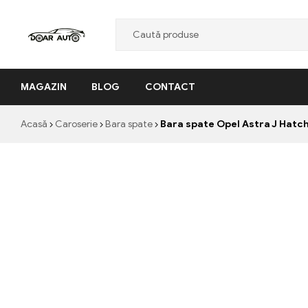
Doar
MAGAZIN
BLOG
CONTACT
Auto
"Nascut
Acasă
Caroserie
Bara spate
Bara spate Opel Astra J Hatch
din
pasiune,
facut
cu
profesionalism"