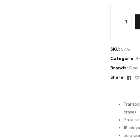
SKU:
5776
Categorie:
Ba
Brands:
Opel
Fac
Share:
Transpor
orașe)
Plata se
15 zile p
Se oferă