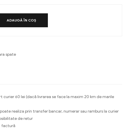
ADAUGĂ ÎN COȘ
ra spate
ebook
Email
t curier 60 lei (dacă livrarea se face la maxim 20 km de marile
 poate realiza prin transfer bancar, numerar sau ramburs la curier
osibilitate de retur
 factură