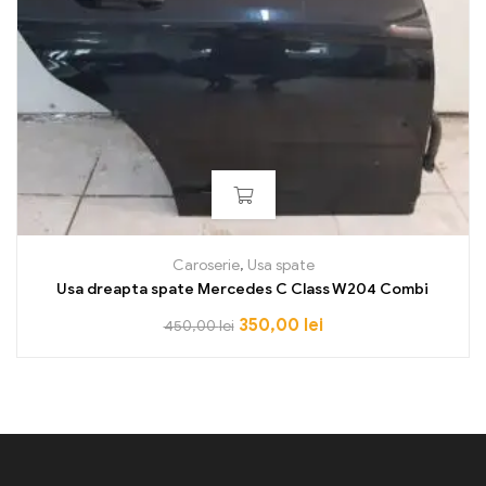
Caroserie
,
Usa spate
Usa dreapta spate Mercedes C Class W204 Combi
350,00
lei
450,00
lei