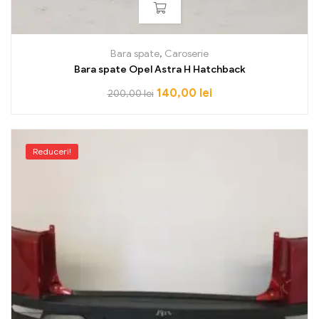
Bara spate
,
Caroserie
Bara spate Opel Astra H Hatchback
140,00
lei
200,00
lei
Reduceri!