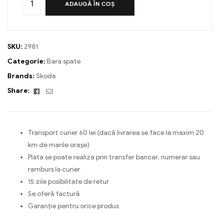
ADAUGĂ ÎN COȘ
SKU:
2981
Categorie:
Bara spate
Brands:
Skoda
Facebook
Email
Share:
Transport curier 60 lei (dacă livrarea se face la maxim 20
km de marile orașe)
Plata se poate realiza prin transfer bancar, numerar sau
ramburs la curier
15 zile posibilitate de retur
Se oferă factură
Garanție pentru orice produs