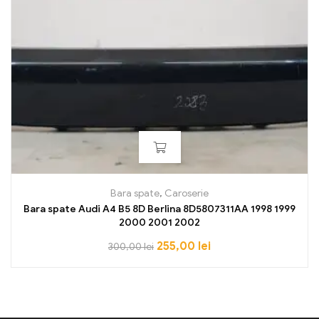
Bara spate
,
Caroserie
Bara spate Audi A4 B5 8D Berlina 8D5807311AA 1998 1999
2000 2001 2002
255,00
lei
300,00
lei