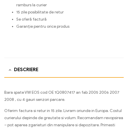
ramburs la curier
15 zile posibilitate de retur
Se oferă factură
Garanție pentru orice produs
DESCRIERE
Bara spate VW EOS cod OE 1Q0807417 an fab 2005 2006 2007
2008 , cu 4 gauri senzori parcare.
Oferim factura si retur in 15 zile. Livram oriunde in Europa. Costul
curierului depinde de greutate si volum. Recomandam revopsirea
– pot aparea zgarieturi din manipulare si depozitare. Primesti