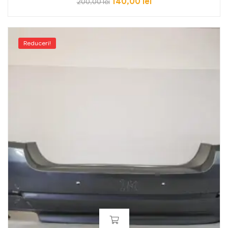
140,00
lei
200,00
lei
Reduceri!