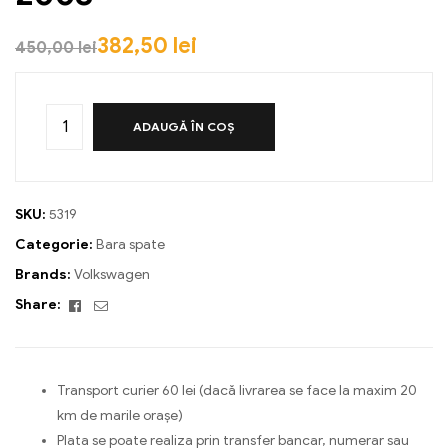
382,50
lei
450,00
lei
ADAUGĂ ÎN COȘ
SKU:
5319
Categorie:
Bara spate
Brands:
Volkswagen
Facebook
Email
Share:
Transport curier 60 lei (dacă livrarea se face la maxim 20
km de marile orașe)
Plata se poate realiza prin transfer bancar, numerar sau