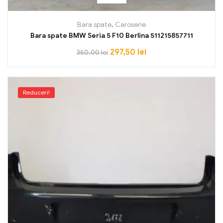
Bara spate
,
Caroserie
Bara spate BMW Seria 5 F10 Berlina 511215857711
297,50
lei
350,00
lei
Reduceri!