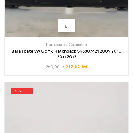
Bara spate
,
Caroserie
Bara spate Vw Golf 6 Hatchback 5K6807421 2009 2010
2011 2012
212,50
lei
250,00
lei
Reduceri!