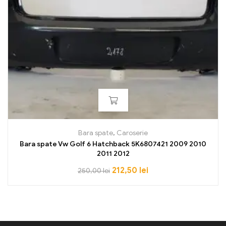
Bara spate
,
Caroserie
Bara spate Vw Golf 6 Hatchback 5K6807421 2009 2010
2011 2012
212,50
lei
250,00
lei