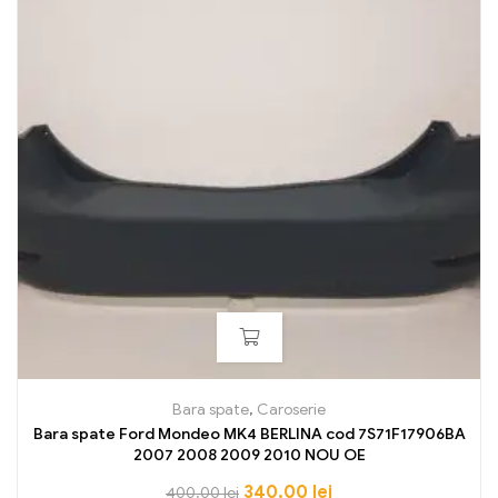
Bara spate
,
Caroserie
Bara spate Ford Mondeo MK4 BERLINA cod 7S71F17906BA
2007 2008 2009 2010 NOU OE
340,00
lei
400,00
lei