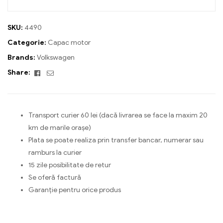
SKU:
4490
Categorie:
Capac motor
Brands:
Volkswagen
Facebook
Email
Share:
Transport curier 60 lei (dacă livrarea se face la maxim 20
km de marile orașe)
Plata se poate realiza prin transfer bancar, numerar sau
ramburs la curier
15 zile posibilitate de retur
Se oferă factură
Garanție pentru orice produs