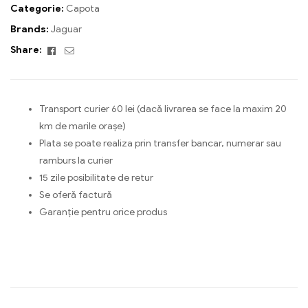
Categorie:
Capota
Brands:
Jaguar
Facebook
Email
Share:
Transport curier 60 lei (dacă livrarea se face la maxim 20
km de marile orașe)
Plata se poate realiza prin transfer bancar, numerar sau
ramburs la curier
15 zile posibilitate de retur
Se oferă factură
Garanție pentru orice produs