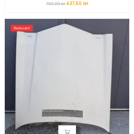
637,50
lei
750,00
lei
Reduceri!