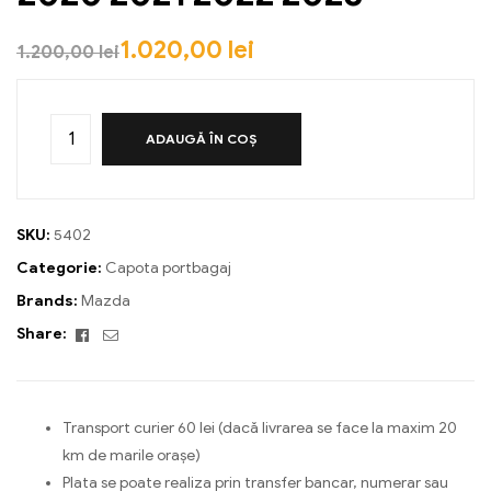
1.020,00
lei
1.200,00
lei
ADAUGĂ ÎN COȘ
SKU:
5402
Categorie:
Capota portbagaj
Brands:
Mazda
Facebook
Email
Share:
Transport curier 60 lei (dacă livrarea se face la maxim 20
km de marile orașe)
Plata se poate realiza prin transfer bancar, numerar sau