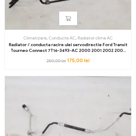
Climatizare
,
Conducte AC
,
Radiator clima AC
Radiator / conducta racire ulei servodirectie Ford Transit
Tourneo Connect 7T16-3493-AC 2000 2001 2002 2003
2004 2005 2006 2007 2008 2009 2010 2011 2012 2013
175,00
lei
250,00
lei
NOU OE