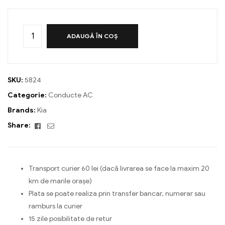
ADAUGĂ ÎN COȘ
SKU:
5824
Categorie:
Conducte AC
Brands:
Kia
Facebook
Email
Share:
Transport curier 60 lei (dacă livrarea se face la maxim 20
km de marile orașe)
Plata se poate realiza prin transfer bancar, numerar sau
ramburs la curier
15 zile posibilitate de retur