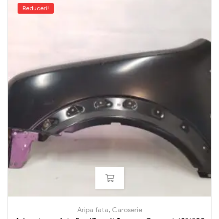
Reduceri!
Aripa fata
,
Caroserie