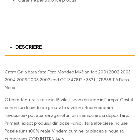
Garanție pentru orice produs
DESCRIERE
Crom Grila bara fata Ford Mondeo MK3 an fab 2001 2002 2003
2004 2005 2006 2007 cod OE 1347812 / 3S71-17B968-EA Piesa
Noua
Oferim factura si retur in 15 zile. Livram oriunde in Europa. Costul
curierului depinde de greutate si volum. Recomandam
revopsirea- pot aparea zgarieturi din manipulare si depozitare.
Primesti exact produsul din poze –unic , fara alte piese incluse.
Pozele sunt 100% reale. Vindem cum ne-ar placea si noua sa
cumparam. COD INTERN 1416