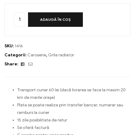
ADAUGĂ ÎN COȘ
SKU:
1416
Categorii:
Caroserie
,
Grila radiator
Facebook
Email
Share:
Transport curier 60 lei (dacă livrarea se face la maxim 20
km de marile orașe)
Plata se poate realiza prin transfer bancar, numerar sau
ramburs la curier
15 zile posibilitate de retur
Se oferă factură