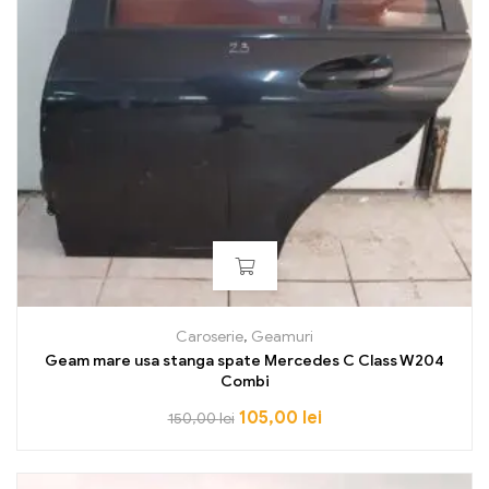
Caroserie
,
Geamuri
Geam mare usa stanga spate Mercedes C Class W204
Combi
105,00
lei
150,00
lei