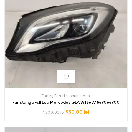
Faruri
,
Faruri stopuri lumini
Far stanga Full Led Mercedes GLA W156 A1569066900
950,00
lei
1.500,00
lei