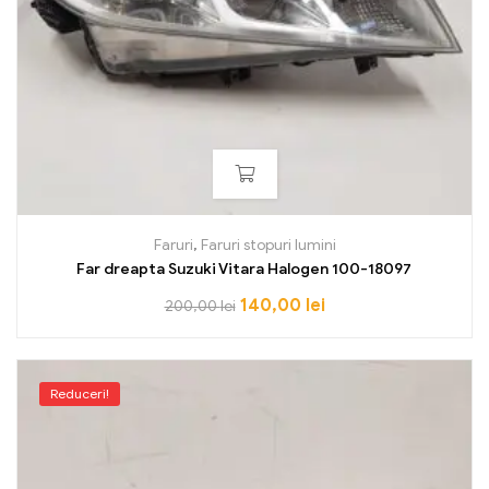
Faruri
,
Faruri stopuri lumini
Far dreapta Suzuki Vitara Halogen 100-18097
140,00
lei
200,00
lei
Reduceri!