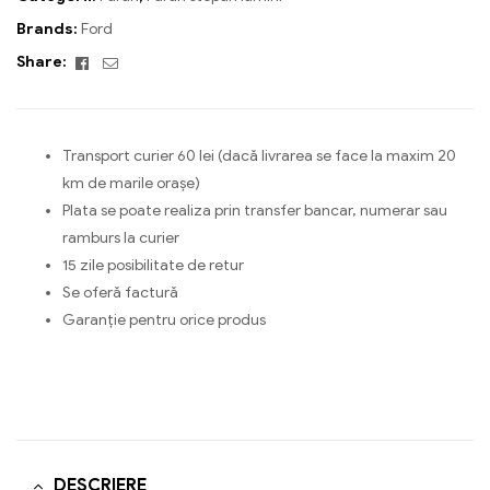
Brands:
Ford
Facebook
Email
Share:
Transport curier 60 lei (dacă livrarea se face la maxim 20
km de marile orașe)
Plata se poate realiza prin transfer bancar, numerar sau
ramburs la curier
15 zile posibilitate de retur
Se oferă factură
Garanție pentru orice produs
DESCRIERE