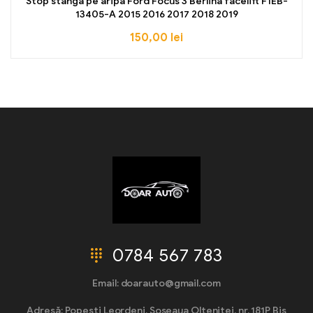
Stop stanga pe aripa Ford Focus 3 Berlina facelift F1EB-
13405-A 2015 2016 2017 2018 2019
150,00
lei
0784 567 783
Email: doarauto@gmail.com
Adresă: Popești Leordeni, Șoseaua Olteniței, nr. 181P Bis