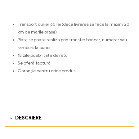
Transport curier 60 lei (dacă livrarea se face la maxim 20
km de marile orașe)
Plata se poate realiza prin transfer bancar, numerar sau
ramburs la curier
15 zile posibilitate de retur
Se oferă factură
Garanție pentru orice produs
DESCRIERE