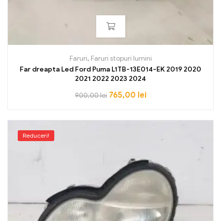
Faruri
,
Faruri stopuri lumini
Far dreapta Led Ford Puma L1TB-13E014-EK 2019 2020
2021 2022 2023 2024
765,00
lei
900,00
lei
Reduceri!